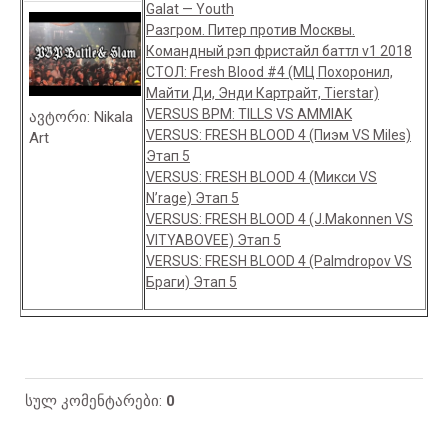
Galat — Youth
Разгром. Питер против Москвы.
Командный рэп фристайл баттл v1 2018
СТОЛ: Fresh Blood #4 (МЦ Похоронил,
Майти Ди, Энди Картрайт, Tierstar)
VERSUS BPM: TILLS VS AMMIAK
ავტორი
: Nikala
VERSUS: FRESH BLOOD 4 (Пиэм VS Miles)
Art
Этап 5
VERSUS: FRESH BLOOD 4 (Микси VS
N’rage) Этап 5
VERSUS: FRESH BLOOD 4 (J.Makonnen VS
VITYABOVEE) Этап 5
VERSUS: FRESH BLOOD 4 (Palmdropov VS
Браги) Этап 5
სულ კომენტარები
:
0